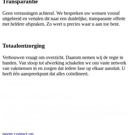
Transparantie
Geen verrassingen achteraf. We bespreken uw wensen vooraf
uitgebreid en vertalen dit naar een duidelijke, transparante offerte
met heldere afspraken. Zo weet u precies waar u aan toe bent.
Totaalontzorging
Verbouwen vraagt om overzicht. Daarom nemen wij de regie in
handen. Van sloop tot afwerking schakelen we ons vaste netwerk
van vakmensen in en zorgen dat iedere fase op elkaar aansluit. U
heeft één aanspreekpunt dat alles coördineert.
Contact opnemen
Klaar voor de volgende stap?
Wilt u uw woning renoveren, een houten aanbouw realiseren of
sparren over houtskeletbouw? Neem gerust contact met ons op. We
denken praktisch mee en geven eerlijk advies over de
mogelijkheden.
neem contact op