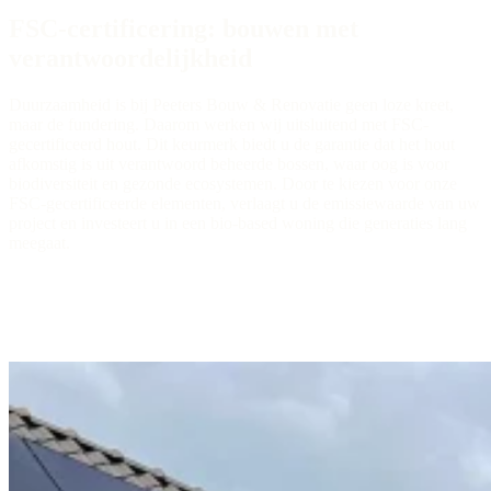
FSC-certificering: bouwen met
verantwoordelijkheid
Duurzaamheid is bij Peeters Bouw & Renovatie geen loze kreet,
maar de fundering. Daarom werken wij uitsluitend met FSC-
gecertificeerd hout. Dit keurmerk biedt u de garantie dat het hout
afkomstig is uit verantwoord beheerde bossen, waar oog is voor
biodiversiteit en gezonde ecosystemen. Door te kiezen voor onze
FSC-gecertificeerde elementen, verlaagt u de emissiewaarde van uw
project en investeert u in een bio-based woning die generaties lang
meegaat.