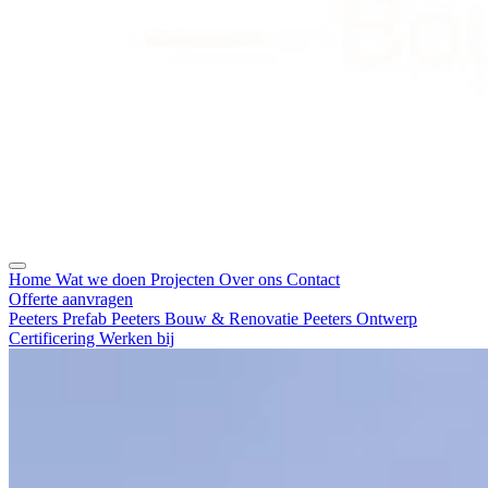
Home
Wat we doen
Projecten
Over ons
Contact
Offerte aanvragen
Peeters Prefab
Peeters Bouw & Renovatie
Peeters Ontwerp
Certificering
Werken bij