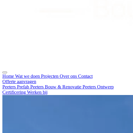
Home
Wat we doen
Projecten
Over ons
Contact
Offerte aanvragen
Peeters Prefab
Peeters Bouw & Renovatie
Peeters Ontwerp
Certificering
Werken bij