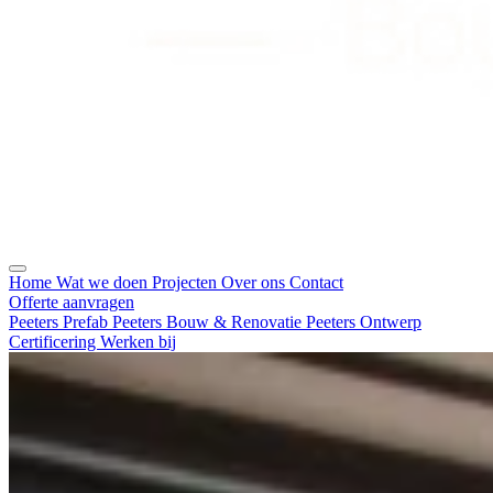
Home
Wat we doen
Projecten
Over ons
Contact
Offerte aanvragen
Peeters Prefab
Peeters Bouw & Renovatie
Peeters Ontwerp
Certificering
Werken bij