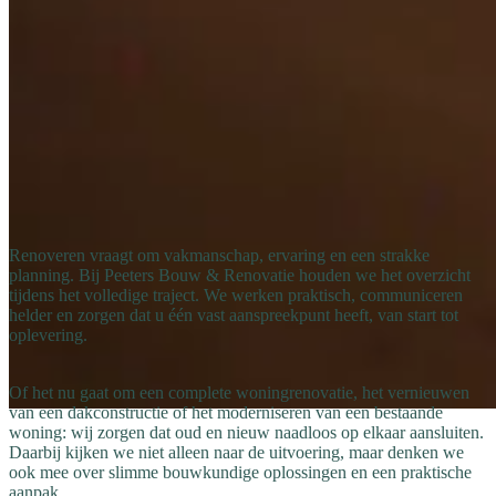
Renoveren vraagt om vakmanschap, ervaring en een strakke
planning. Bij Peeters Bouw & Renovatie houden we het overzicht
tijdens het volledige traject. We werken praktisch, communiceren
helder en zorgen dat u één vast aanspreekpunt heeft, van start tot
oplevering.
Of het nu gaat om een complete woningrenovatie, het vernieuwen
van een dakconstructie of het moderniseren van een bestaande
woning: wij zorgen dat oud en nieuw naadloos op elkaar aansluiten.
Daarbij kijken we niet alleen naar de uitvoering, maar denken we
ook mee over slimme bouwkundige oplossingen en een praktische
aanpak.