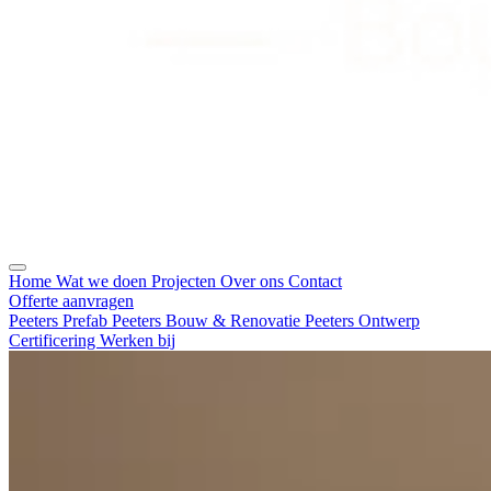
Home
Wat we doen
Projecten
Over ons
Contact
Offerte aanvragen
Peeters Prefab
Peeters Bouw & Renovatie
Peeters Ontwerp
Certificering
Werken bij